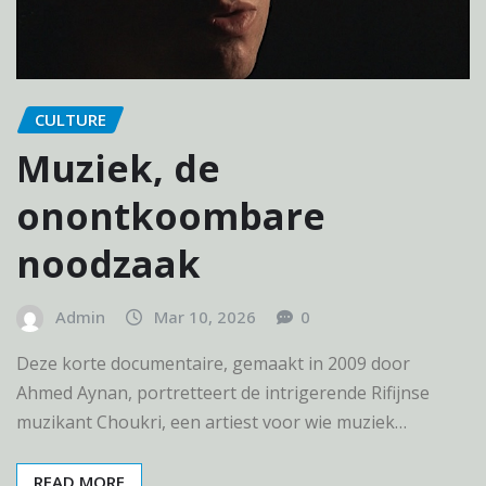
CULTURE
Muziek, de
onontkoombare
noodzaak
Admin
Mar 10, 2026
0
Deze korte documentaire, gemaakt in 2009 door
Ahmed Aynan, portretteert de intrigerende Rifijnse
muzikant Choukri, een artiest voor wie muziek…
READ MORE