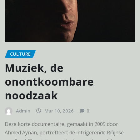
CULTURE
Muziek, de
onontkoombare
noodzaak
Admin
Mar 10, 2026
0
Deze korte documentaire, gemaakt in 2009 door
Ahmed Aynan, portretteert de intrigerende Rifijnse